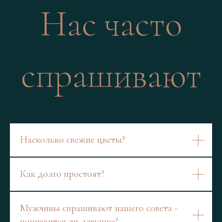
Нас часто
спрашивают
Насколько свежие цветы?
Как долго простоят?
Мужчины спрашивают нашего совета -
понравится ли девушке?