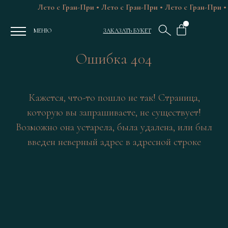
Лето с Гран-При • Лето с Гран-При • Лето с Гран-При •
МЕНЮ
ЗАКАЗАТЬ БУКЕТ
Ошибка 404
Кажется, что-то пошло не так! Страница,
которую вы запрашиваете, не существует!
Возможно она устарела, была удалена, или был
введен неверный адрес в адресной строке
ЦВЕТЫ РОСТОВ
ГРАН-ПРИ