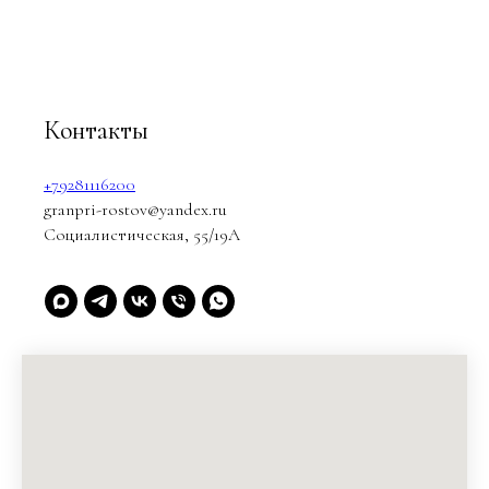
Контакты
+79281116200
granpri-rostov@yandex.ru
Социалистическая, 55/19А