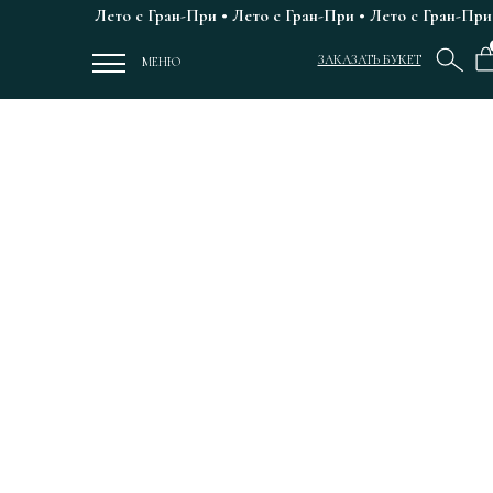
Verification: dcd8290aca45f0d0
Лето с Гран-При • Лето с Гран-При • Лето с Гран-При 
ЗАКАЗАТЬ БУКЕТ
МЕНЮ
ЦВЕТЫ РОСТОВ
ГРАН-ПРИ