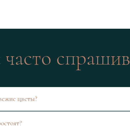
 часто спраши
вежие цветы?
ростоят?