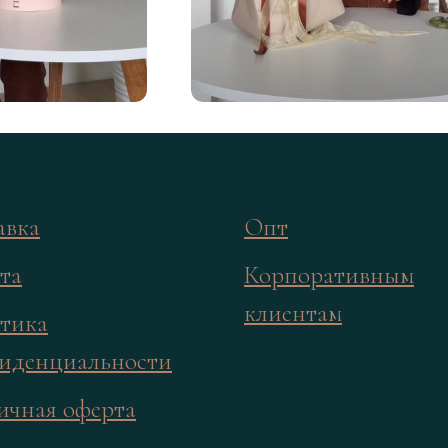
авка
Опт
та
Корпоративным
клиентам
тика
иденциальности
ичная оферта