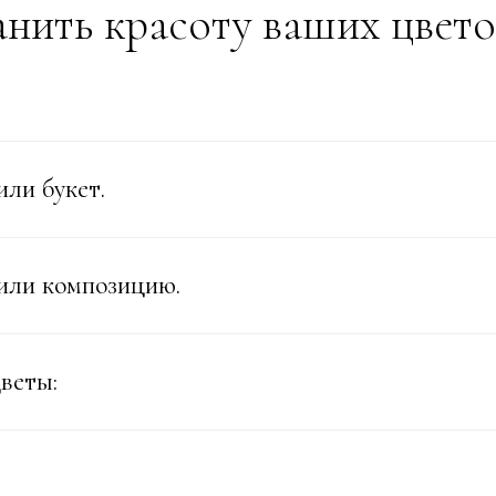
анить красоту ваших цвето
или букет.
или композицию.
веты: