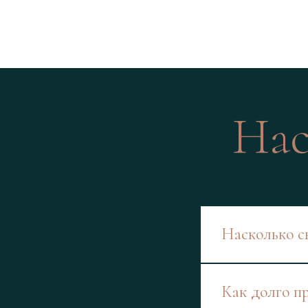
Нас
Насколько с
Как долго п