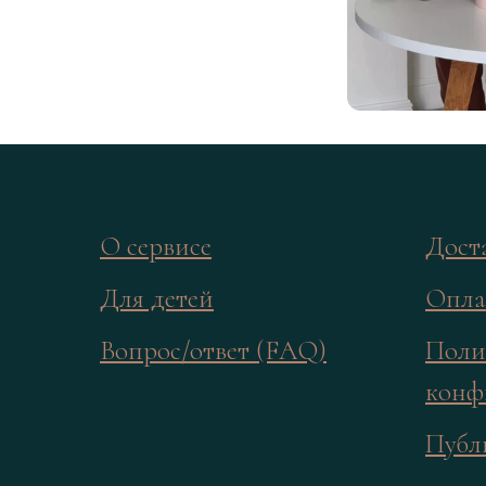
О сервисе
Дост
Для детей
Опла
Вопрос/ответ (FAQ)
Поли
конф
Публ