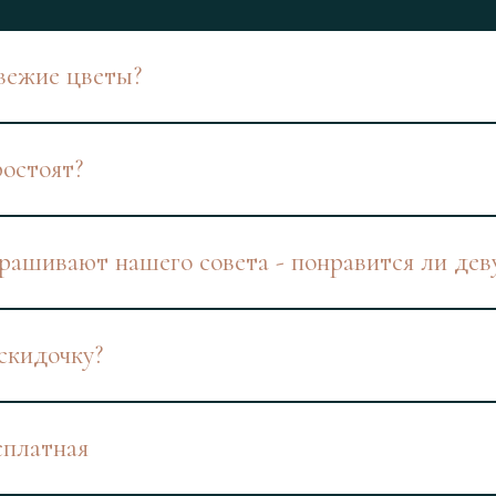
вежие цветы?
ростоят?
ашивают нашего совета - понравится ли дев
скидочку?
сплатная