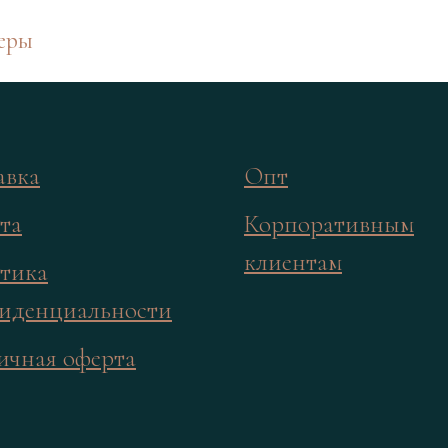
еры
авка
Опт
та
Корпоративным
клиентам
тика
иденциальности
ичная оферта