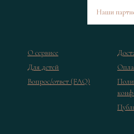
Наши партн
О сервисе
Дост
Для детей
Опла
Вопрос/ответ (FAQ)
Поли
конф
Публ