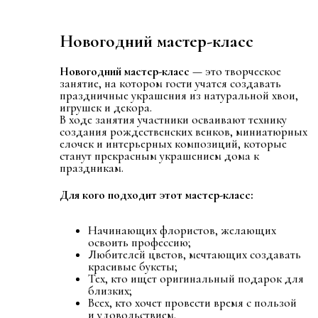
Новогодний мастер-класс
Новогодний мастер-класс
— это творческое
занятие, на котором гости учатся создавать
праздничные украшения из натуральной хвои,
игрушек и декора.
В ходе занятия участники осваивают технику
создания рождественских венков, миниатюрных
елочек и интерьерных композиций, которые
станут прекрасным украшением дома к
праздникам.
Для кого подходит этот мастер-класс:
Начинающих флористов, желающих
освоить профессию;
Любителей цветов, мечтающих создавать
красивые букеты;
Тех, кто ищет оригинальный подарок для
близких;
Всех, кто хочет провести время с пользой
и удовольствием.